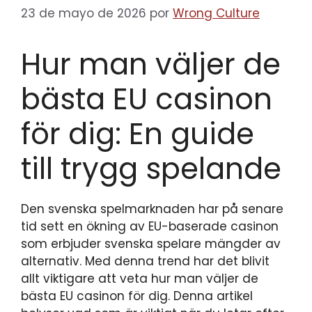
23 de mayo de 2026
por
Wrong Culture
Hur man väljer de
bästa EU casinon
för dig: En guide
till trygg spelande
Den svenska spelmarknaden har på senare
tid sett en ökning av EU-baserade casinon
som erbjuder svenska spelare mängder av
alternativ. Med denna trend har det blivit
allt viktigare att veta hur man väljer de
bästa EU casinon för dig. Denna artikel