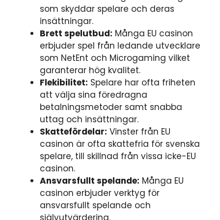
som skyddar spelare och deras
insättningar.
Brett spelutbud:
Många EU casinon
erbjuder spel från ledande utvecklare
som NetEnt och Microgaming vilket
garanterar hög kvalitet.
Flekibilitet:
Spelare har ofta friheten
att välja sina föredragna
betalningsmetoder samt snabba
uttag och insättningar.
Skattefördelar:
Vinster från EU
casinon är ofta skattefria för svenska
spelare, till skillnad från vissa icke-EU
casinon.
Ansvarsfullt spelande:
Många EU
casinon erbjuder verktyg för
ansvarsfullt spelande och
självutvärdering.