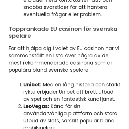
snabba svarstider för att hantera
eventuella frågor eller problem.
Topprankade EU casinon för svenska
spelare
För att hjälpa dig i valet av EU casinon har vi
sammanställt en lista över några av de
mest rekommenderade casinona som är
populära bland svenska spelare:
Unibet:
Med en lång historia och starkt
rykte erbjuder Unibet ett brett utbud
av spel och en fantastisk kundtjänst.
LeoVegas:
Känd för sin
användarvänliga plattform och stora
utbud av slots, särskilt populär bland
mobilspelare.