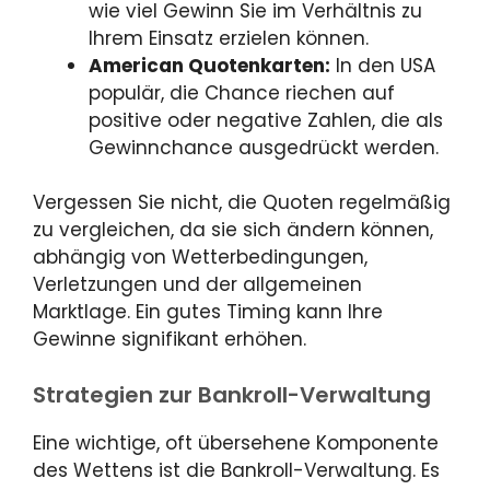
wie viel Gewinn Sie im Verhältnis zu
Ihrem Einsatz erzielen können.
American Quotenkarten:
In den USA
populär, die Chance riechen auf
positive oder negative Zahlen, die als
Gewinnchance ausgedrückt werden.
Vergessen Sie nicht, die Quoten regelmäßig
zu vergleichen, da sie sich ändern können,
abhängig von Wetterbedingungen,
Verletzungen und der allgemeinen
Marktlage. Ein gutes Timing kann Ihre
Gewinne signifikant erhöhen.
Strategien zur Bankroll-Verwaltung
Eine wichtige, oft übersehene Komponente
des Wettens ist die Bankroll-Verwaltung. Es