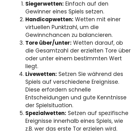
Siegerwetten:
Einfach auf den
Gewinner eines Spiels setzen.
Handicapwetten:
Wetten mit einer
virtuellen Punktzahl, um die
Gewinnchancen zu balancieren.
Tore über/unter:
Wetten darauf, ob
die Gesamtzahl der erzielten Tore über
oder unter einem bestimmten Wert
liegt.
Livewetten:
Setzen Sie während des
Spiels auf verschiedene Ereignisse.
Diese erfordern schnelle
Entscheidungen und gute Kenntnisse
der Spielsituation.
Spezialwetten:
Setzen auf spezifische
Ereignisse innerhalb eines Spiels, wie
z.B. wer das erste Tor erzielen wird.