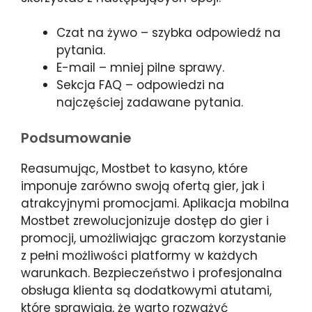
Czat na żywo – szybka odpowiedź na
pytania.
E-mail – mniej pilne sprawy.
Sekcja FAQ – odpowiedzi na
najczęściej zadawane pytania.
Podsumowanie
Reasumując, Mostbet to kasyno, które
imponuje zarówno swoją ofertą gier, jak i
atrakcyjnymi promocjami. Aplikacja mobilna
Mostbet zrewolucjonizuje dostęp do gier i
promocji, umożliwiając graczom korzystanie
z pełni możliwości platformy w każdych
warunkach. Bezpieczeństwo i profesjonalna
obsługa klienta są dodatkowymi atutami,
które sprawiają, że warto rozważyć