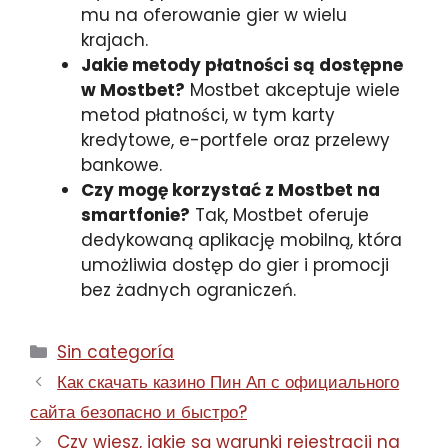
mu na oferowanie gier w wielu
krajach.
Jakie metody płatności są dostępne
w Mostbet?
Mostbet akceptuje wiele
metod płatności, w tym karty
kredytowe, e-portfele oraz przelewy
bankowe.
Czy mogę korzystać z Mostbet na
smartfonie?
Tak, Mostbet oferuje
dedykowaną aplikację mobilną, która
umożliwia dostęp do gier i promocji
bez żadnych ograniczeń.
Categorías
Sin categoría
Как скачать казино Пин Ап с официального
сайта безопасно и быстро?
Czy wiesz, jakie są warunki rejestracji na