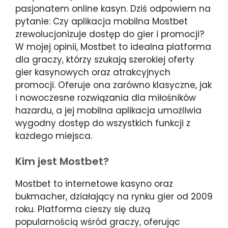
pasjonatem online kasyn. Dziś odpowiem na
pytanie: Czy aplikacja mobilna Mostbet
zrewolucjonizuje dostęp do gier i promocji?
W mojej opinii, Mostbet to idealna platforma
dla graczy, którzy szukają szerokiej oferty
gier kasynowych oraz atrakcyjnych
promocji. Oferuje ona zarówno klasyczne, jak
i nowoczesne rozwiązania dla miłośników
hazardu, a jej mobilna aplikacja umożliwia
wygodny dostęp do wszystkich funkcji z
każdego miejsca.
Kim jest Mostbet?
Mostbet to internetowe kasyno oraz
bukmacher, działający na rynku gier od 2009
roku. Platforma cieszy się dużą
popularnością wśród graczy, oferując