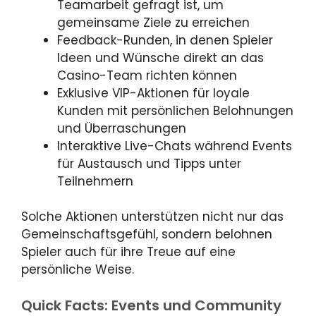
Teamarbeit gefragt ist, um
gemeinsame Ziele zu erreichen
Feedback-Runden, in denen Spieler
Ideen und Wünsche direkt an das
Casino-Team richten können
Exklusive VIP-Aktionen für loyale
Kunden mit persönlichen Belohnungen
und Überraschungen
Interaktive Live-Chats während Events
für Austausch und Tipps unter
Teilnehmern
Solche Aktionen unterstützen nicht nur das
Gemeinschaftsgefühl, sondern belohnen
Spieler auch für ihre Treue auf eine
persönliche Weise.
Quick Facts: Events und Community