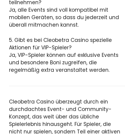
teilnehmen?
Ja, alle Events sind voll kompatibel mit
mobilen Geräten, so dass du jederzeit und
überall mitmachen kannst.
5. Gibt es bei Cleobetra Casino spezielle
Aktionen für VIP-Spieler?
Ja, VIP-Spieler können auf exklusive Events
und besondere Boni zugreifen, die
regelmäßig extra veranstaltet werden.
Cleobetra Casino überzeugt durch ein
durchdachtes Event- und Community-
Konzept, das weit über das übliche
Spielerlebnis hinausgeht. Für Spieler, die
nicht nur spielen, sondern Teil einer aktiven