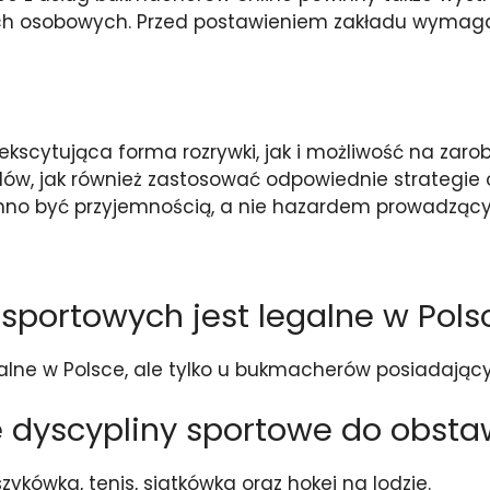
ych osobowych. Przed postawieniem zakładu wymag
scytująca forma rozrywki, jak i możliwość na zarob
ów, jak również zastosować odpowiednie strategie
inno być przyjemnością, a nie hazardem prowadzą
 sportowych jest legalne w Pols
galne w Polsce, ale tylko u bukmacherów posiadając
ze dyscypliny sportowe do obsta
zykówka, tenis, siatkówka oraz hokej na lodzie.