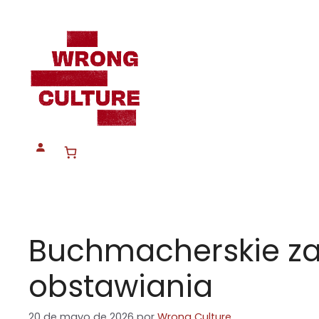
Saltar
al
contenido
Buchmacherskie za
obstawiania
20 de mayo de 2026
por
Wrong Culture