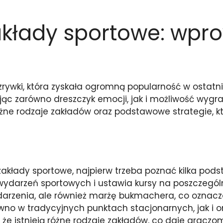
kłady sportowe: wpr
rywki, która zyskała ogromną popularność w ostat
rując zarówno dreszczyk emocji, jak i możliwość wyg
óżne rodzaje zakładów oraz podstawowe strategie,
zakłady sportowe, najpierw trzeba poznać kilka po
ydarzeń sportowych i ustawia kursy na poszczególne
zenia, ale również marżę bukmachera, co oznacza,
 w tradycyjnych punktach stacjonarnych, jak i onli
że istnieją różne rodzaje zakładów, co daje graczom