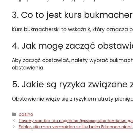
3. Co to jest kurs bukmacher
Kurs bukmacherski to wskaźnik, który oznacz
4. Jak mogę zacząć obstawi
Aby zacząć obstawiać, należy wybrać bukmachera
obstawienia.
5. Jakie są ryzyka związan
Obstawianie wiąże się z ryzykiem utraty pien
Categorías
casino
Почему мостбет это надежная букмекерская компания дл
Fehler, die man vermeiden sollte beim Erkennen nicht 