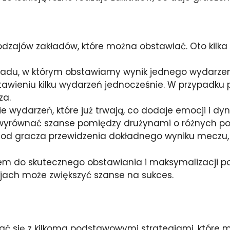
odzajów zakładów, które można obstawiać. Oto kilka 
kładu, w którym obstawiamy wynik jednego wydarzen
awieniu kilku wydarzeń jednocześnie. W przypadku
za.
e wydarzeń, które już trwają, co dodaje emocji i d
yrównać szanse pomiędzy drużynami o różnych po
 gracza przewidzenia dokładnego wyniku meczu, co
zem do skutecznego obstawiania i maksymalizacji 
cjach może zwiększyć szanse na sukces.
ać się z kilkoma podstawowymi strategiami, które