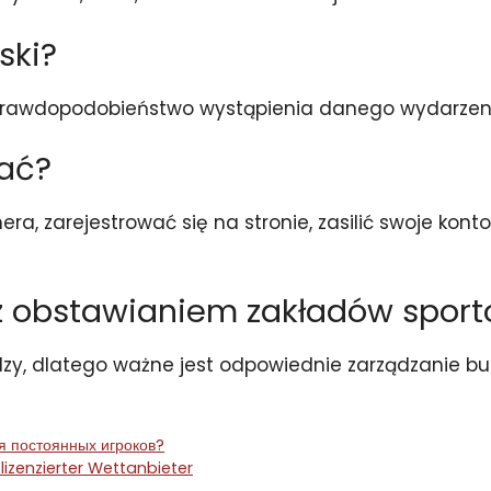
ski?
a prawdopodobieństwo wystąpienia danego wydarzen
ać?
, zarejestrować się na stronie, zasilić swoje kont
e z obstawianiem zakładów spor
iędzy, dlatego ważne jest odpowiednie zarządzanie
я постоянных игроков?
lizenzierter Wettanbieter