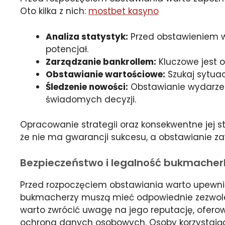
Oto kilka z nich:
mostbet kasyno
Analiza statystyk:
Przed obstawieniem wa
potencjał.
Zarządzanie bankrollem:
Kluczowe jest 
Obstawianie wartościowe:
Szukaj sytuac
Śledzenie nowości:
Obstawianie wydarzeń 
świadomych decyzji.
Opracowanie strategii oraz konsekwentne jej 
że nie ma gwarancji sukcesu, a obstawianie zaw
Bezpieczeństwo i legalność bukmacher
Przed rozpoczęciem obstawiania warto upewnić
bukmacherzy muszą mieć odpowiednie zezwoleni
warto zwrócić uwagę na jego reputację, oferow
ochrona danych osobowych. Osoby korzystające