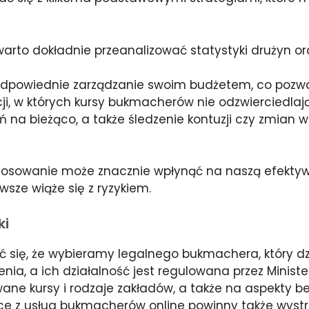
rto dokładnie przeanalizować statystyki drużyn or
odpowiednie zarządzanie swoim budżetem, co pozwal
ji, w których kursy bukmacherów nie odzwierciedla
na bieżąco, a także śledzenie kontuzji czy zmian 
stosowanie może znacznie wpłynąć na naszą efekty
sze wiąże się z ryzykiem.
ki
 się, że wybieramy legalnego bukmachera, który dzi
a, a ich działalność jest regulowana przez Minist
ane kursy i rodzaje zakładów, a także na aspekty b
 z usług bukmacherów online powinny także wystrze