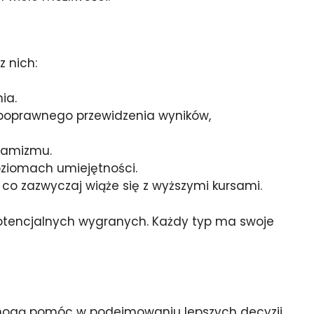
z nich:
ia.
 poprawnego przewidzenia wyników,
ynamizmu.
ziomach umiejętności.
 zazwyczaj wiąże się z wyższymi kursami.
potencjalnych wygranych. Każdy typ ma swoje
 mogą pomóc w podejmowaniu lepszych decyzji.