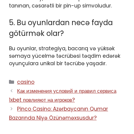
tanınan, cəsarətli bir pin-up simvoludur.
5. Bu oyunlardan necə fayda
götürmək olar?
Bu oyunlar, strategiya, bacarıq və yüksək
səmaya yücelmə təcrübəsi təqdim edərək
oyunçulara unikal bir təcrübə yaşadır.
Categorías
casino
Как изменения условий и правил сервиса
1xbet повлияют на игроков?
Pinco Casino: Azərbaycanın Qumar
Bazarında Niyə Özünəməxsusdur?