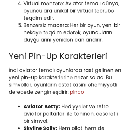
Virtual mənzərə: Aviator temalı dünya,
oyunculara unikal bir virtual təcrübə
təqdim edir.
Bənzərsiz macəra: Hər bir oyun, yeni bir
hekayə təqdim edərək, oyuncuların
duyğularını yenidən canlandırır.
Yeni Pin-Up Karakterləri
İndi aviator temalı oyunlarda rast gəlinən ən
yeni pin-up karakterlərinə nəzər salaq. Bu
simvollar, oyunların estetikasını əhəmiyyətli
dərəcədə zənginləşdirir:
pinco
Aviator Betty:
Hədiyyələr və retro
aviator paltarları ilə tanınan, cəsarətli
bir simvol.
Skyline Sally:
Həm pilot, həm də