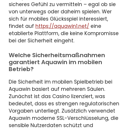
sicheres Gefühl zu vermitteln – egal ob sie
von unterwegs oder daheim spielen. Wer
sich für mobiles Glücksspiel interessiert,
findet auf
https://aquawin1.net/
eine
etablierte Plattform, die keine Kompromisse
bei der Sicherheit eingeht.
Welche Sicherheitsmaßnahmen
garantiert Aquawin im mobilen
Betrieb?
Die Sicherheit im mobilen Spielbetrieb bei
Aquawin basiert auf mehreren Säulen.
Zunächst ist das Casino lizenziert, was
bedeutet, dass es strengen regulatorischen
Vorgaben unterliegt. Zusätzlich verwendet
Aquawin moderne SSL-Verschlüsselung, die
sensible Nutzerdaten schützt und