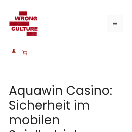
Saltar
al
contenido
Menú
Aquawin Casino:
Sicherheit im
mobilen