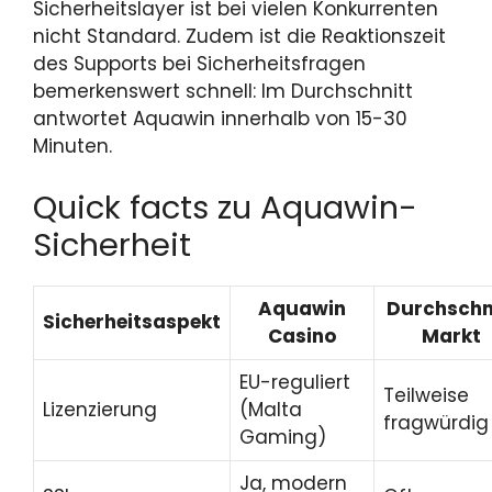
Sicherheitslayer ist bei vielen Konkurrenten
nicht Standard. Zudem ist die Reaktionszeit
des Supports bei Sicherheitsfragen
bemerkenswert schnell: Im Durchschnitt
antwortet Aquawin innerhalb von 15-30
Minuten.
Quick facts zu Aquawin-
Sicherheit
Aquawin
Durchschn
Sicherheitsaspekt
Casino
Markt
EU-reguliert
Teilweise
Lizenzierung
(Malta
fragwürdig
Gaming)
Ja, modern